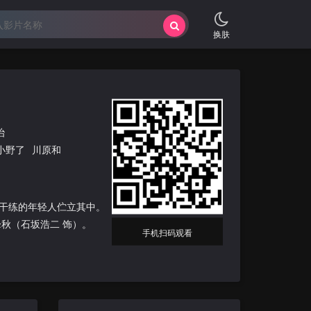
换肤
治
小野了
川原和
干练的年轻人伫立其中。
秋（石坂浩二 饰）。
手机扫码观看