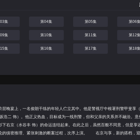
03集
第04集
第05集
第06
09集
第10集
第11集
第12
15集
第16集
第17集
第18
层晚宴上，一名俊朗干练的年轻人伫立其中。他是警视厅中根署刑警甲斐享
坂浩二 饰）。他正义热血，目标成为一线刑警，但和父亲的关系并不融洽。意
杉下右京（水谷丰 饰）的命运连结起来。在此之后，虽然百般不同意，但是享
伦的缜密推理、紧张刺激的断案过程，次序上演。 右京与享，新的搭档，