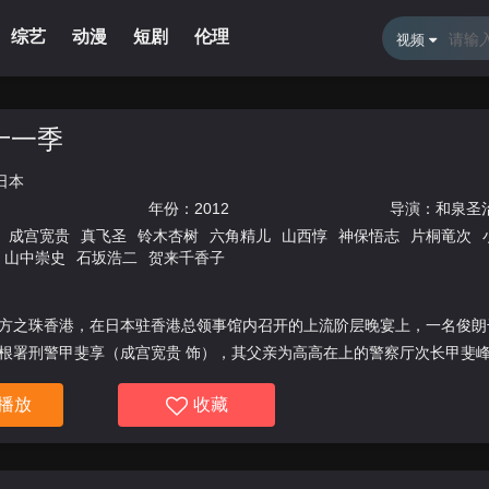
综艺
动漫
短剧
伦理
新闻资讯
体育直播
留言
视频
十一季
日本
年份：
2012
导演：
和泉圣
成宫宽贵
真飞圣
铃木杏树
六角精儿
山西惇
神保悟志
片桐竜次
山中崇史
石坂浩二
贺来千香子
之珠香港，在日本驻香港总领事馆内召开的上流阶层晚宴上，一名俊朗
根署刑警甲斐享（成宫宽贵 饰），其父亲为高高在上的警察厅次长甲斐峰
播放
收藏