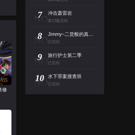
7
冲击轰雷岩
NO
第13集完结
8
Jimmy~二货般的真实故事~
NO
已完结
9
旅行护士第二季
NO
已完结
10
水下罪案搜查班
NO
已完结
路修