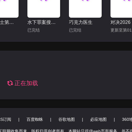
旅行护士第二季
水下罪案搜查班
巧克力医生
对决2026
已完结
已完结
更新至第0
正在加载
SS订阅
|
百度蜘蛛
|
谷歌地图
|
必应地图
|
360
互联网收集而来，版权归原创者所有，本网站只提供web页面服务，并不