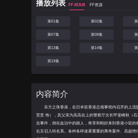
播放列表
FF-M3U8
FF资源
第01集
第02集
第
第07集
第08集
第
第13集
第14集
第
第19集
内容简介
东方之珠香港，在日本驻香港总领事馆内召开的上流阶
宽贵 饰），其父亲为高高在上的警察厅次长甲斐峰秋（石
击事件，倒在血泊中的丽人，将享和刚好来到香港小驻的
右京召入特名系。各种各样迷雾重重的离奇案件、高超绝