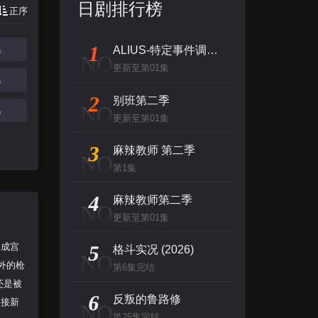
日剧排行榜
正序
1
集
ALIUS-特定事件调查档案-
NO
更新至第01集
集
2
别班第二季
NO
集
更新至第01集
3
麻辣教师 第二季
NO
第1集
4
麻辣教师第二季
NO
更新至第01集
（成宫
5
格斗实况 (2026)
NO
外的枪
第6集完结
还是被
6
反叛的鲁路修
迎接新
NO
第25集完结