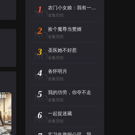
1
农门小女娘：我有一个聚宝盆
NO
全集完结
2
捡个魔尊当赘婿
NO
全集完结
3
圣医她不好惹
NO
全集完结
4
各怀明月
NO
全集完结
5
我的功劳，你夺不走
NO
全集完结
6
一起捉迷藏
NO
全集完结
实习生举报公司，我强势破局