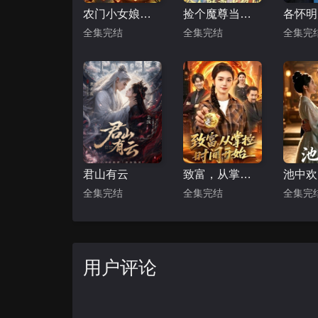
农门小女娘：我有一个聚宝盆
捡个魔尊当赘婿
各怀明
全集完结
全集完结
全集完
君山有云
致富，从掌控时间开始
池中欢
全集完结
全集完结
全集完
用户评论