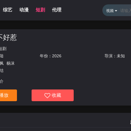
综艺
动漫
短剧
伦理
新闻资讯
体育直播
留言
视频
不好惹
短剧
陆
年份：
2026
导演：未知
枫
杨沫
结
介
播放
收藏