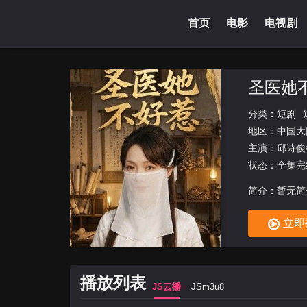
首页
电影
电视剧
圣医她
分类：
短剧
地区：
中国大
主演：
邱诗俊
状态：全集完
简介：暂无简
立即
播放列表
JS云播
JSm3u8