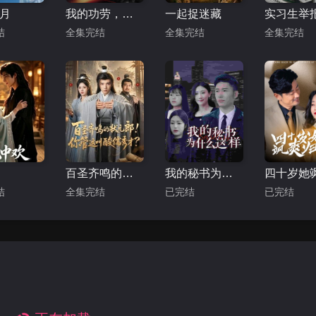
月
我的功劳，你夺不走
一起捉迷藏
结
全集完结
全集完结
全集完结
百圣齐鸣的状元郎！你管这叫酸儒秀才？
我的秘书为什么这样
结
全集完结
已完结
已完结