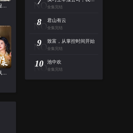
7
NO
实习生举报公司，我强势破局
全集完结
8
君山有云
NO
全集完结
9
致富，从掌控时间开始
NO
全集完结
10
池中欢
NO
全集完结
四十岁她飒爽归来