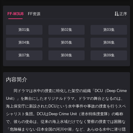
FF-M3U8
FF资源
正序
第01集
第02集
第03集
第04集
第05集
第06集
第07集
第08集
第09集
内容简介
同ドラマは水中の捜査に特化した架空の組織「DCU（Deep Crime
Unit）」を舞台にしたオリジナルドラマ。ドラマの舞台となるのは、
海上保安庁に新設されたDCUという水中事件や事故の捜査を行うスペ
シャリスト集団。DCUはDeep Crime Unit（潜水特殊捜査隊）の略称
で、彼らの使命は、従来の海上水域だけでなく警察の捜査では困難な
「危険極まりない日本全国の河川や湖」など、あらゆる水中に潜り隠