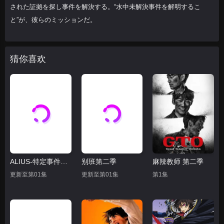
された証拠を探し事件を解決する。“水中未解決事件を解明するこ
と”が、彼らのミッションだ。
猜你喜欢
ALIUS-特定事件调查档案-
别班第二季
麻辣教师 第二季
更新至第01集
更新至第01集
第1集