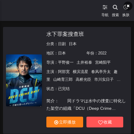
导航
搜索
换肤
水下罪案搜查班
分类：
日剧
日本
地区：
日本
年份：
2022
导演：
平野俊一
土井裕泰
宫崎阳平
主演：
阿部宽
横滨流星
春风亭升太
趣
里
山崎育三郎
高桥光臣
市川实日子
中
村安奈
状态：已完结
简介： 同ドラマは水中の捜査に特化し
た架空の組織「DCU（Deep Crime
Unit）」を舞台にしたオリジナルドラマ。
立即播放
收藏
ドラマの舞台となるのは、海上保安庁に新
設されたDCUという水中事件や事故