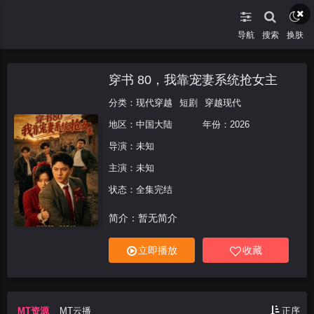
导航
搜索
换肤
穿书 80，我靠宠妻系统抢女主
分类：
现代穿越
短剧
穿越现代
地区：
中国大陆
年份：
2026
导演：未知
主演：未知
状态：全集完结
简介：暂无简介
立即播放
收藏
MT资源
MT云播
正序