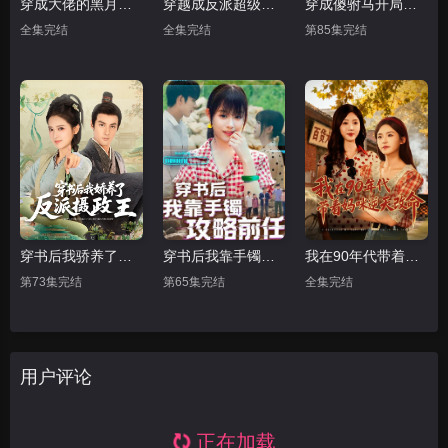
穿成大佬的黑月光，在种田文里稳定发疯
穿越成反派超级败家子
穿成傻驸马开局陪葬公主
全集完结
全集完结
第85集完结
穿书后我骄养了反派摄政王
穿书后我靠手镯攻略前任
我在90年代带着妈咪逆天改命
第73集完结
第65集完结
全集完结
用户评论
正在加载