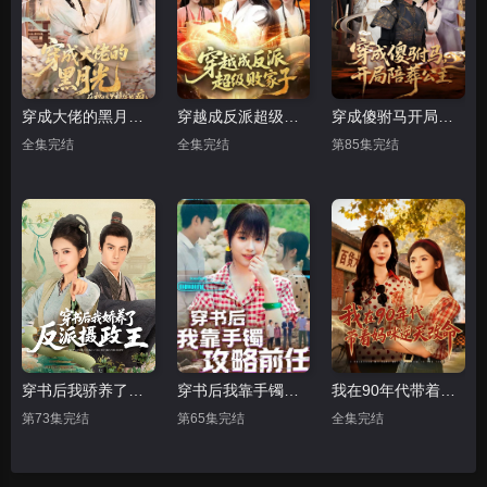
穿成大佬的黑月光，在种田文里稳定发疯
穿越成反派超级败家子
穿成傻驸马开局陪葬公主
全集完结
全集完结
第85集完结
穿书后我骄养了反派摄政王
穿书后我靠手镯攻略前任
我在90年代带着妈咪逆天改命
第73集完结
第65集完结
全集完结