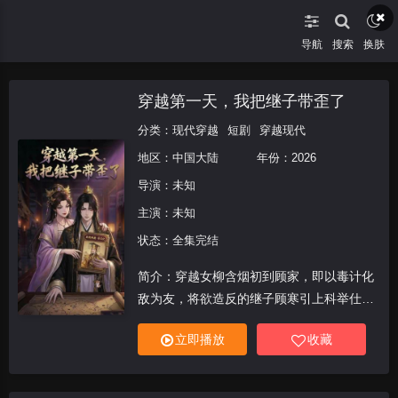
导航
搜索
换肤
穿越第一天，我把继子带歪了
分类：
现代穿越
短剧
穿越现代
地区：
中国大陆
年份：
2026
导演：未知
主演：未知
状态：全集完结
简介：穿越女柳含烟初到顾家，即以毒计化
敌为友，将欲造反的继子顾寒引上科举仕
途。她手把手传授权谋算计、情报经营与官
立即播放
收藏
场生存之道，母子二人步步为营，从江南小
户到京城权柄，最终借乱局完成改朝换代，
一个登基称帝，一个