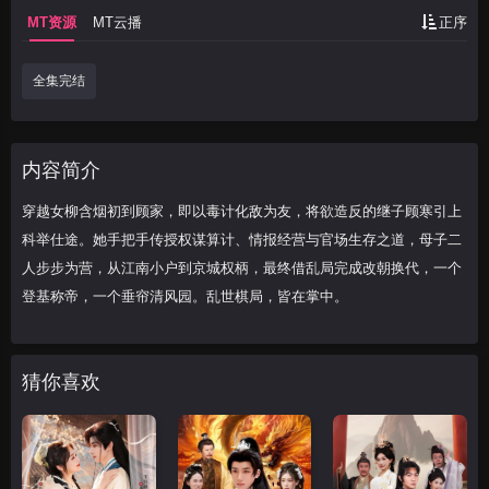
MT资源
MT云播
正序
全集完结
内容简介
穿越女柳含烟初到顾家，即以毒计化敌为友，将欲造反的继子顾寒引上
科举仕途。她手把手传授权谋算计、情报经营与官场生存之道，母子二
人步步为营，从江南小户到京城权柄，最终借乱局完成改朝换代，一个
登基称帝，一个垂帘清风园。乱世棋局，皆在掌中。
猜你喜欢