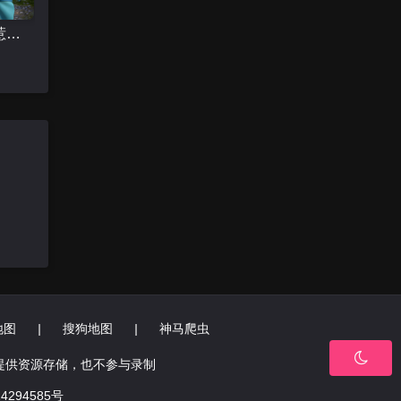
家有悍妻惹不得
地图
|
搜狗地图
|
神马爬虫
提供资源存储，也不参与录制
4294585号