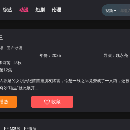
综艺
动漫
短剧
伦理
新闻资讯
体育直播
留言
视频
生
漫
国产动漫
年份：
2025
导演：
魏永亮
李诗萌
邱秋
第12集
职场的女职员纪苗苗遭朋友陷害，命悬一线之际竟变成了一只猫，还被
“猫生”就此展开......
播放
收藏
FF-M3U8
FF资源