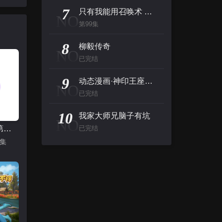
7
只有我能用召唤术 动态漫
NO
第99集
8
柳毅传奇
NO
已完结
9
动态漫画·神印王座外传大龟甲师第一季
NO
已完结
10
我家大师兄脑子有坑
NO
绝世战魂第二季
已完结
9集