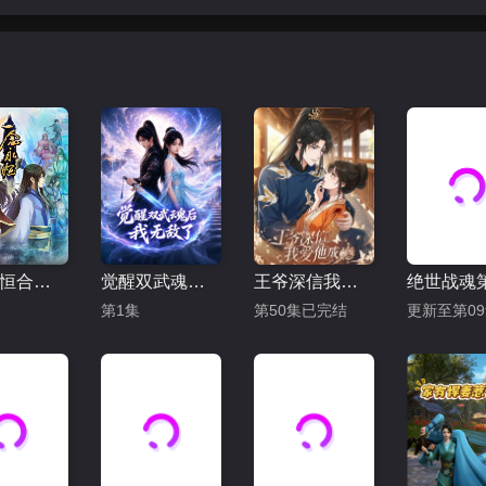
一念永恒合集篇
觉醒双武魂后我无敌了
王爷深信我爱他成瘾
第1集
第50集已完结
更新至第0