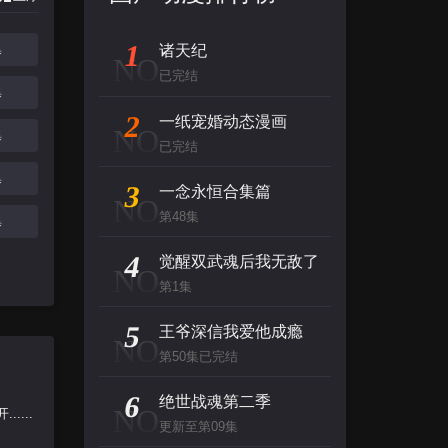
1
集
诸天纪
NO
已完结
集
2
一纸宠婚动态漫画
NO
集
已完结
集
3
一念永恒合集篇
NO
第48集
集
4
觉醒双武魂后我无敌了
NO
第1集
5
王爷深信我爱他成瘾
NO
第50集已完结
6
绝世战魂第二季
NO
...
更新至第09集