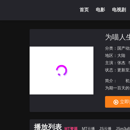
首页
电影
电视剧
为喵人
分类：
国产动
地区：
大陆
主演：
张杰
状态：更新至
简介： 初入
为期一百天的奇妙
立即
播放列表
MT资源
MT云播
JS云播
JSm3u8