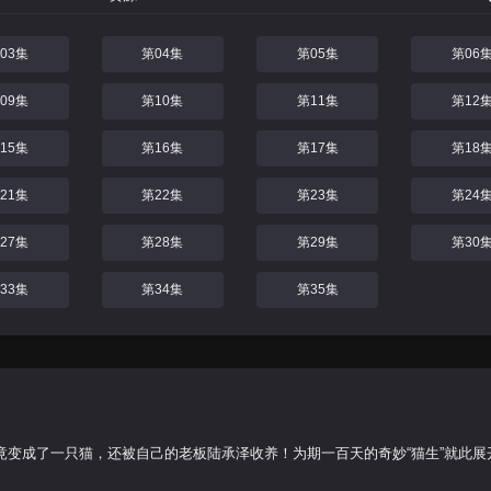
03集
第04集
第05集
第06
09集
第10集
第11集
第12
15集
第16集
第17集
第18
21集
第22集
第23集
第24
27集
第28集
第29集
第30
33集
第34集
第35集
了一只猫，还被自己的老板陆承泽收养！为期一百天的奇妙“猫生”就此展开...