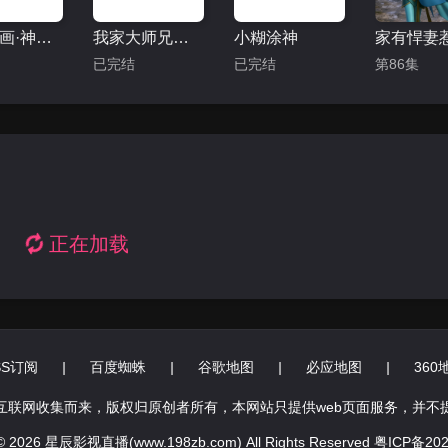
动态漫画·神印王座外传大龟甲师第一季
我家大师兄脑子有坑
小糊涂神
已完结
已完结
第86集
正在加载
SS订阅
|
百度蜘蛛
|
谷歌地图
|
必应地图
|
360
互联网收集而来，版权归原创者所有，本网站只提供web页面服务，并不
 © 2026 星辰影视直播(www.198zb.com) All Rights Reserved
粤ICP备202