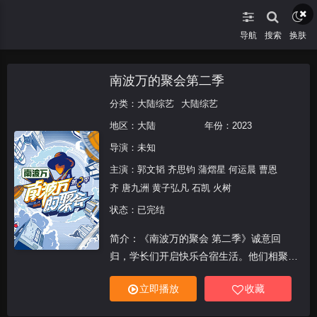
导航
搜索
换肤
南波万的聚会第二季
分类：
大陆综艺
大陆综艺
地区：
大陆
年份：
2023
导演：未知
主演：
郭文韬 齐思钧 蒲熠星 何运晨 曹恩
齐 唐九洲 黄子弘凡 石凯 火树
状态：已完结
简介：《南波万的聚会 第二季》诚意回
归，学长们开启快乐合宿生活。他们相聚老
友局走心畅聊，还将迎来前所未有的突破挑
立即播放
收藏
战，展现青春热血的有爱新故事。