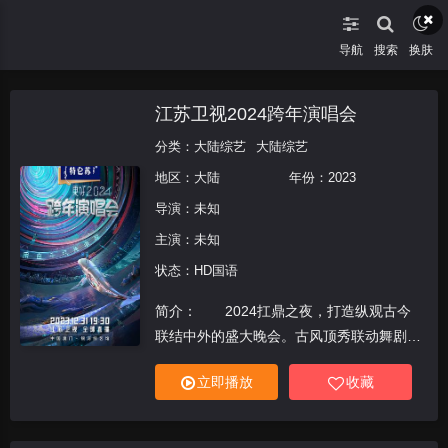
导航
搜索
换肤
江苏卫视2024跨年演唱会
分类：
大陆综艺
大陆综艺
地区：
大陆
年份：
2023
导演：未知
主演：未知
状态：HD国语
简介： 2024扛鼎之夜，打造纵观古今
联结中外的盛大晚会。古风顶秀联动舞剧
《红楼梦》，呈现视觉盛宴；歌坛大腕唱响
立即播放
收藏
经典老歌，掀起狂欢盛宴；流浪地球特效团
队加盟，颠覆想象。