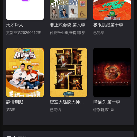
天才厨人
非正式会谈 第六季
极限挑战第十季
更新至第20260612期
仲夏毕业季,来提问吧!
已完结
静请期戴
密室大逃脱大神版第三季
熊猫杀 第一季
第3期
已完结
特别篇第1局