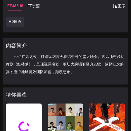
FF-M3U8
FF资源
正序
HD国语
内容简介
2024扛鼎之夜，打造纵观古今联结中外的盛大晚会。古风顶秀联动
舞剧《红楼梦》，呈现视觉盛宴；歌坛大腕唱响经典老歌，掀起狂欢盛
宴；流浪地球特效团队加盟，颠覆想象。
猜你喜欢