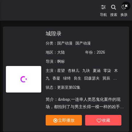
导航
搜索
换肤
城隍录
分类：
国产动漫
国产动漫
地区：
大陆
年份：
2026
导演：
啊标
主演：
星望
杏林儿
九玦
夏涵
零柒
木
九
香凝
绿绮
良生
囧森瑟夫
巽辰
王
雲行
状态：更新至第02集
简介：&nbsp;一连串人类恶鬼化案件的现
场，都拍到了与男主长得一模一样的凶手。
女主收到地府方面的通缉令，将男主逮捕归
立即播放
收藏
案等待黑白无常审判。为洗脱罪名，男主逼
不得已用计胁迫女主一起查明真相。随着案