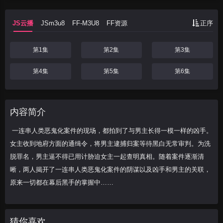
件逐渐清晰，
JS云播
JSm3u8
FF-M3U8
FF资源
正序
第1集
第2集
第3集
第4集
第5集
第6集
内容简介
一连串人类恶鬼化案件的现场，都拍到了与男主长得一模一样的凶手。
女主收到地府方面的通缉令，将男主逮捕归案等待黑白无常审判。为洗
脱罪名，男主逼不得已用计胁迫女主一起查明真相。随着案件逐渐清
晰，两人揭开了一连串人类恶鬼化案件的阴谋以及凶手和男主的关联，
原来一切都在幕后黑手的掌握中……
猜你喜欢