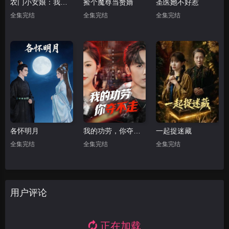
农门小女娘：我有一个聚宝盆
捡个魔尊当赘婿
圣医她不好惹
全集完结
全集完结
全集完结
各怀明月
我的功劳，你夺不走
一起捉迷藏
全集完结
全集完结
全集完结
用户评论
正在加载