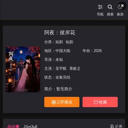
导航
搜索
换肤
阿夜：彼岸花
分类：
短剧
短剧
地区：
中国大陆
年份：
2026
导演：未知
主演：
吴宇航
章龄之
状态：全集完结
简介：暂无简介
立即播放
收藏
JS云播
JSm3u8
正序