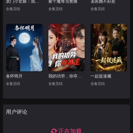
农门小女娘：我有一个聚宝盆
捡个魔尊当赘婿
圣医她不好惹
全集完结
全集完结
全集完结
各怀明月
我的功劳，你夺不走
一起捉迷藏
全集完结
全集完结
全集完结
用户评论
正在加载