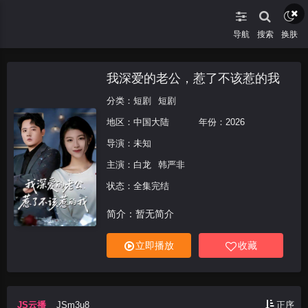
导航
搜索
换肤
我深爱的老公，惹了不该惹的我
分类：
短剧
短剧
地区：
中国大陆
年份：
2026
导演：未知
主演：
白龙
韩严非
状态：全集完结
简介：暂无简介
立即播放
收藏
JS云播
JSm3u8
正序