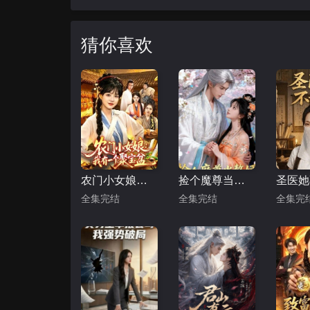
第61集
第62集
第
第67集
第68集
第
猜你喜欢
农门小女娘：我有一个聚宝盆
捡个魔尊当赘婿
圣医她
全集完结
全集完结
全集完