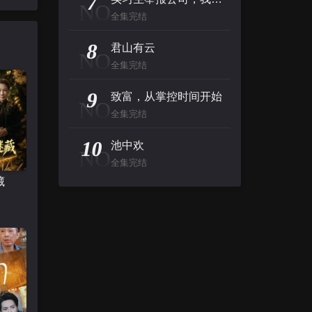
7
集
NO
全集完结
8
君山有云
NO
全集完结
9
致富，从掌控时间开始
NO
全集完结
10
池中欢
NO
全集完结
藏