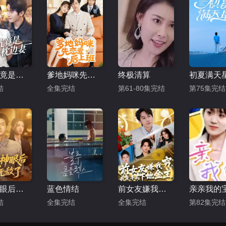
白月光竟是枕边妻
爹地妈咪先恋爱后上班
终极清算
初夏满天
结
全集完结
第61-80集完结
第75集完结
绑定神眼后我无敌了
蓝色情结
前女友嫌我穷，我反手买下她金主
亲亲我的
结
全集完结
全集完结
第82集完结