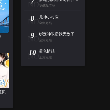
7
NO
第65集完结
8
龙神小村医
NO
全集完结
9
绑定神眼后我无敌了
星
NO
全集完结
10
蓝色情结
NO
全集完结
宝贝