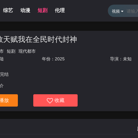
综艺
动漫
短剧
伦理
新闻资讯
体育直播
留言
视频
数天赋我在全民时代封神
市
短剧
现代都市
陆
年份：
2025
导演：未知
集完结
介
播放
收藏