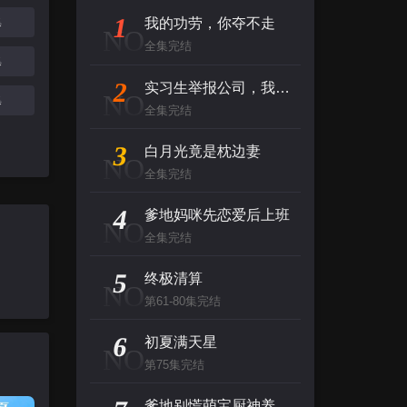
1
集
我的功劳，你夺不走
NO
全集完结
集
2
实习生举报公司，我强势破局
NO
集
全集完结
3
白月光竟是枕边妻
NO
全集完结
4
爹地妈咪先恋爱后上班
NO
全集完结
5
终极清算
NO
第61-80集完结
6
初夏满天星
NO
第75集完结
爹地别慌萌宝厨神养全家