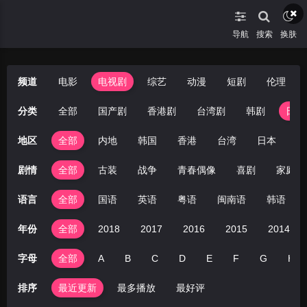
导航
搜索
换肤
频道
电影
电视剧
综艺
动漫
短剧
伦理
分类
全部
国产剧
香港剧
台湾剧
韩剧
日剧
地区
全部
内地
韩国
香港
台湾
日本
美
剧情
全部
古装
战争
青春偶像
喜剧
家庭
语言
全部
国语
英语
粤语
闽南语
韩语
年份
全部
2018
2017
2016
2015
2014
字母
全部
A
B
C
D
E
F
G
H
排序
最近更新
最多播放
最好评