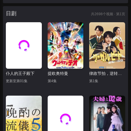
日剧
共
2698
个视频 · 第1页
仆人的王子殿下
提欧奥特曼
律政节拍，逆转法庭
更新至第01集
第4集
第1集