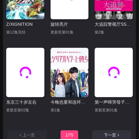
Z/XIGNITION
旋转亮片
大追踪警视厅SSBC强行犯系第二季
第12集完结
更新至第01集
第2集
东京三十岁左右
今晚也要和连环杀手约会
第一声啼哭母子救命急救班
更新至第02集
第1集
更新至第01集
上一页
1/75
下一页