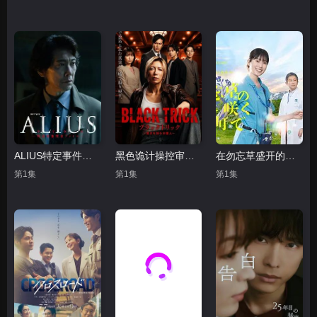
ALIUS特定事件调查档案
黑色诡计操控审判的辩护人
在勿忘草盛开的城镇安昙野诊疗记
第1集
第1集
第1集