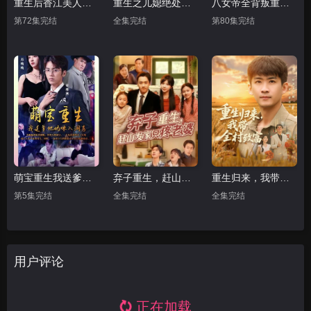
重生后香江美人又冷又飒
重生之儿媳绝处逢生
八女帝全背叛重生悔到肠断
第72集完结
全集完结
第80集完结
萌宝重生我送爹地妈咪入洞房
弃子重生，赶山发家只疼老婆
重生归来，我带全村致富
第5集完结
全集完结
全集完结
用户评论
正在加载