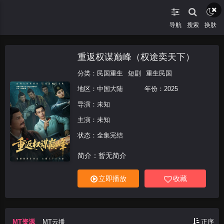
导航
搜索
换肤
重返权谋巅峰（权途奕天下）
分类：
民国重生
短剧
重生民国
地区：
中国大陆
年份：
2025
导演：未知
主演：未知
状态：全集完结
简介：暂无简介
立即播放
收藏
MT资源
MT云播
正序