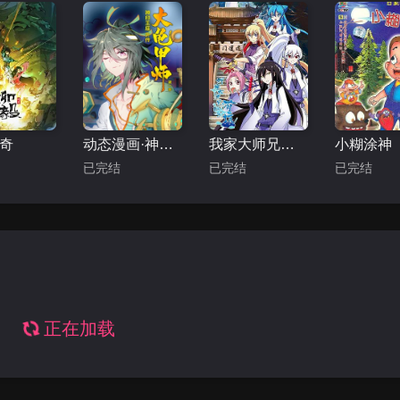
奇
动态漫画·神印王座外传大龟甲师第一季
我家大师兄脑子有坑
小糊涂神
已完结
已完结
已完结
正在加载