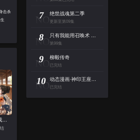
身击杀
7
绝世战魂第二季
NO
诞生
更新至第09集
8
只有我能用召唤术 动态漫
NO
第99集
9
柳毅传奇
NO
已完结
10
动态漫画·神印王座外传大龟甲师第一季
NO
已完结
王爷深信我爱他成瘾
完结