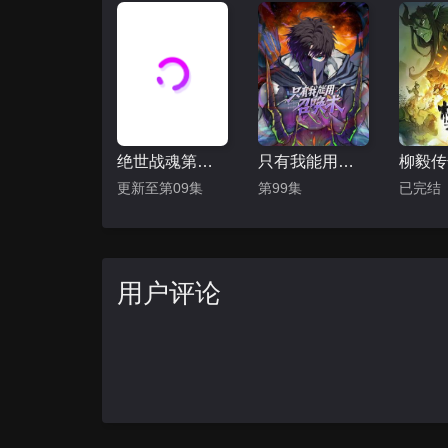
绝世战魂第二季
只有我能用召唤术 动态漫
柳毅传
更新至第09集
第99集
已完结
用户评论