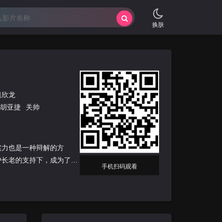
换肤
祖欣龙
胡亚捷
关帅
实力也是一种辩解的方
护长老的支持下，成为了远
手机扫码观看