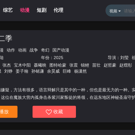
综艺
动漫
短剧
伦理
新闻资讯
体育直播
留言
视频
二季
漫
动作
动画
战争
奇幻
国产动漫
陆
年份：
2025
导演：
刘莹
张杰
宝木中阳
聂曦映
图特哈蒙
张震
锦鲤
苗壮
赵哲豪
赵熠彤
燃
刘铮
姜子翰
孙铭谦
余昊威
巨峰
杨潇然
清嫌疑，方法有很多，语言辩解只是其中的一种，但也是最无力的一种。
，这位在魔族大营内孤身击杀紫川家叛徒的将领，在远东地区神秘圣庙守
播放
收藏