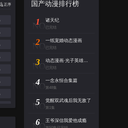
国产动漫排行榜
正序
1
集
诸天纪
NO
已完结
集
2
一纸宠婚动态漫画
NO
集
已完结
集
3
动态漫画·光子英雄传：超神灵主
NO
已完结
集
4
一念永恒合集篇
集
NO
第48集
集
5
觉醒双武魂后我无敌了
NO
集
第1集
6
王爷深信我爱他成瘾
NO
第50集已完结