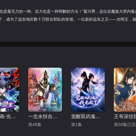
也是最无力的一种。实力也是一种辩解的方法！”紫川秀，这位在魔族大营内孤
下，成为了远东地区数十万联合部队的首领。一位新的远东之王——光明王，
动态漫画·光子英雄传：超神灵主
一念永恒合集篇
觉醒双武魂后我无敌了
第48集
第1集
第50集已