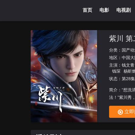
首页
电影
电视剧
紫川 第
分类：
国产动
地区：
中国大
主演：
钱文青
钱琛
杨昕
状态：第28集
简介：“想洗
法！”紫川秀
东地区数十
立即