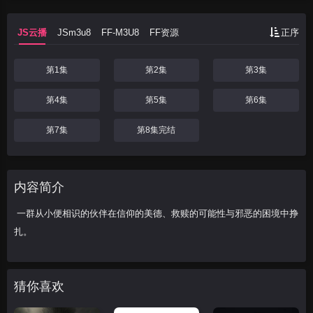
德怀勒
马歇尔·林奇
安娜·范·帕滕
安萨
JS云播
JSm3u8
FF-M3U8
FF资源
正序
特·布莱克
贝拉·波达拉斯
卡丹·哈迪森
第1集
第2集
第3集
第4集
第5集
第6集
第7集
第8集完结
内容简介
一群从小便相识的伙伴在信仰的美德、救赎的可能性与邪恶的困境中挣
扎。
猜你喜欢