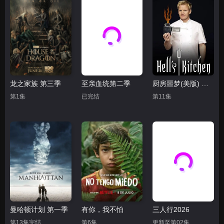
龙之家族 第三季
至亲血统第二季
厨房噩梦(美版) 第九季
第1集
已完结
第11集
曼哈顿计划 第一季
有你，我不怕
三人行2026
第13集完结
第6集
更新至第02集