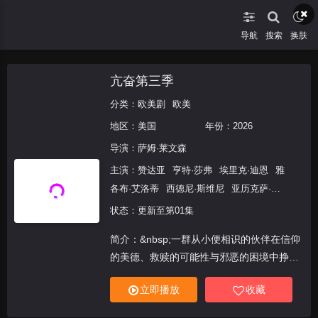
导航
搜索
换肤
亢奋第三季
分类：
欧美剧
欧美
地区：
美国
年份：
2026
导演：
萨姆·莱文森
主演：
赞达亚
亨特·莎弗
埃里克·迪恩
雅
各布·艾洛蒂
西德尼·斯维尼
亚历克萨·德
米
茉德·阿帕图
玛莎·凯莉
科洛伊·切蕊
状态：更新至第01集
阿德沃尔·阿吉纽依-艾格拜吉
托比·华莱
简介：&nbsp;一群从小便相识的伙伴在信仰
士
科尔曼·多明戈
多米尼克·菲克
妮卡·
的美德、救赎的可能性与邪恶的困境中挣
金
阿兰娜·乌巴赫
索菲亚·罗斯·威尔逊
扎。
梅尔文·博内兹·埃斯蒂斯
达格·费尔格
立即播放
收藏
保拉·马绍尔
扎克·斯坦纳
Marsha
Gambles
莎朗·斯通
罗莎莉亚
丹妮尔·戴