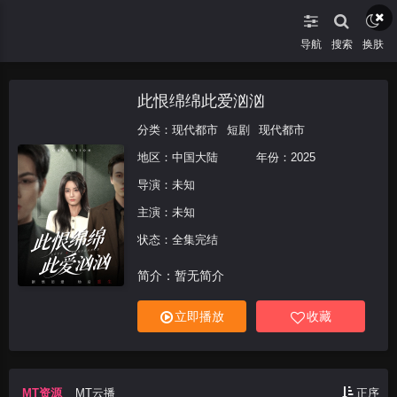
导航
搜索
换肤
此恨绵绵此爱汹汹
分类：
现代都市
短剧
现代都市
地区：
中国大陆
年份：
2025
导演：未知
主演：未知
状态：全集完结
简介：暂无简介
立即播放
收藏
MT资源
MT云播
正序