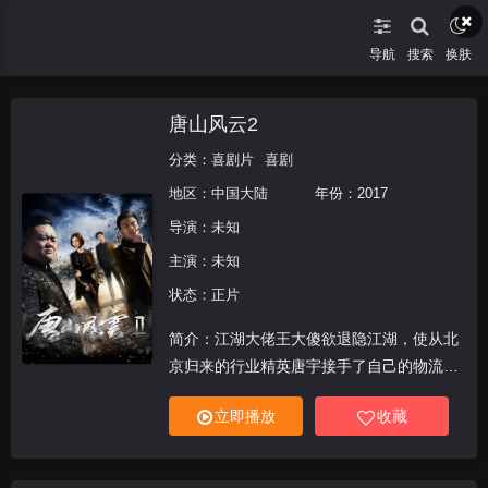
导航
搜索
换肤
唐山风云2
分类：
喜剧片
喜剧
地区：
中国大陆
年份：
2017
导演：未知
主演：未知
状态：正片
简介：江湖大佬王大傻欲退隐江湖，使从北
京归来的行业精英唐宇接手了自己的物流生
意，不料，唐宇暗藏心机，以公司转型为借
立即播放
收藏
口，联合原公司，打算铲除大傻及其唐山市
场的竞争兄弟樊阳阳。兄弟二人被唐宇设局
摆布，大傻被唐宇