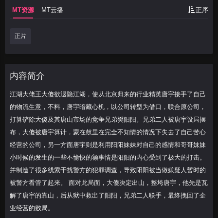
MT资源
MT云播
正序
正片
内容简介
江湖大佬王大傻欲退隐江湖，使从北京归来的行业精英唐宇接手了自己
的物流生意，不料，唐宇暗藏心机，以公司转型为借口，联合原公司，
打算铲除大傻及其唐山市场的竞争兄弟樊阳阳。兄弟二人被唐宇设局摆
布，大傻被唐宇算计，蒙在鼓里在完全不知情的情况下失去了自己苦心
经营的公司，另一方面唐宇则是利用阳阳妹妹对自己的感情和哥哥妹妹
小时候的发生的一些不愉快的额事情是阳阳的内心受到了极大的打击。
并制造了很多线索干扰警方的犯罪调查，导致阳阳被当做嫌疑人暂时的
被警方看管了起来。 面对此局面，大傻决定出山，整垮唐宇，他先是瓦
解了唐宇的靠山，后从狱中救出了阳阳，兄弟二人联手，最终挽回了企
业经营的败局。