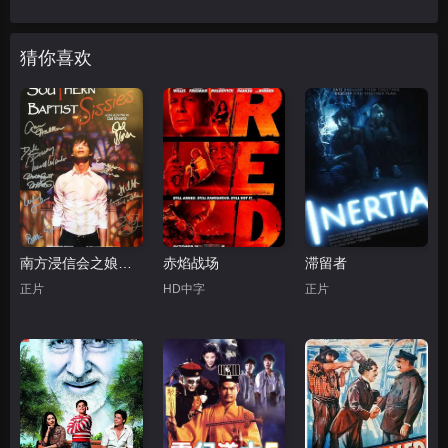
猜你喜欢
南方浸信会之娘娘驾到
赤焰战场
滞留者
正片
HD中字
正片