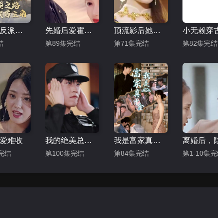
穿书：反派总裁的逆袭之路，这次我当主角
先婚后爱霍总甜蜜宠妻
顶流影后她来自古代$将军！你变霸总了
小无赖穿
结
第89集完结
第71集完结
第82集完结
爱难收
我的绝美总裁女老板
我是富家真千金
完结
第100集完结
第84集完结
第1-10集