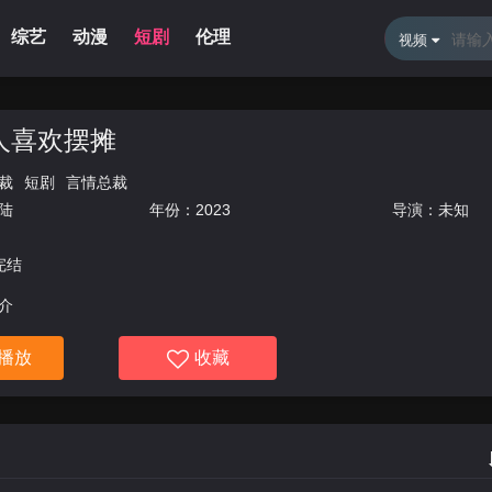
综艺
动漫
短剧
伦理
新闻资讯
体育直播
留言
视频
人喜欢摆摊
裁
短剧
言情总裁
陆
年份：
2023
导演：未知
完结
介
播放
收藏