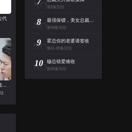
7
NO
第8集完结
古代
8
最强保镖，美女总裁来抢婚
NO
第99集完结
9
霍总你的老婆请签收
NO
第61-85集完结
10
穆总错爱难收
NO
第95集完结
离婚后，陆总他后悔了
完结