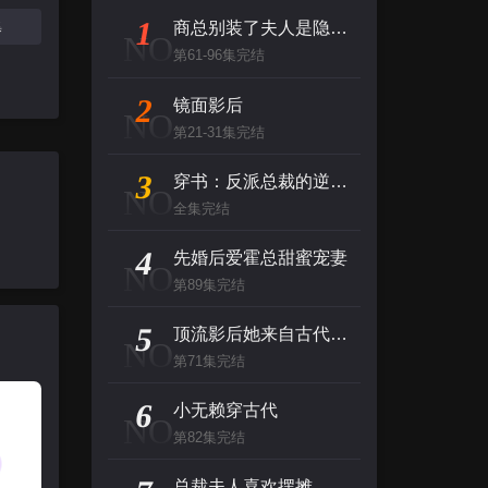
1
集
商总别装了夫人是隐藏大佬
NO
第61-96集完结
2
镜面影后
NO
第21-31集完结
3
穿书：反派总裁的逆袭之路，这次我当主角
NO
全集完结
4
先婚后爱霍总甜蜜宠妻
NO
第89集完结
5
顶流影后她来自古代$将军！你变霸总了
NO
第71集完结
6
小无赖穿古代
NO
第82集完结
总裁夫人喜欢摆摊