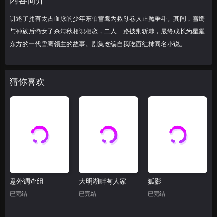
内容简介
讲述了拥有太古血脉的少年东伯雪鹰为救母卷入正魔争斗。其间，雪鹰
第28集
第29集
第30集
与神族后裔女子余靖秋相识相恋，二人一路披荆斩棘，最终成长为星耀
第31集
第32集
第33集
东方的一代雪鹰领主的故事。剧集改编自我吃西红柿同名小说。
第34集
第35集
第36集
猜你喜欢
第37集
第38集
第39集
第40集
意外调查组
大明湖畔有人家
狐影
已完结
已完结
已完结