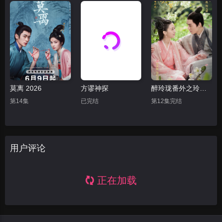
莫离 2026
方谬神探
醉玲珑番外之玲珑醉梦
第14集
已完结
第12集完结
用户评论
正在加载