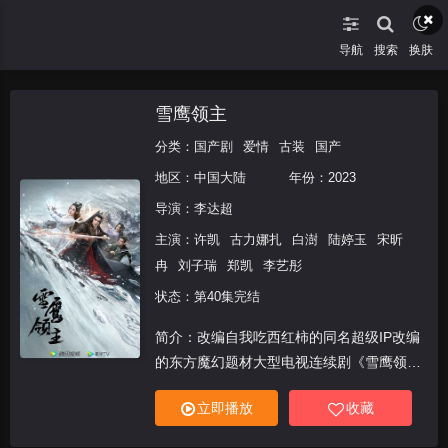
导航
搜索
换肤
雪鹰领主
分类：
国产剧
爱情
古装
国产
地区：
中国大陆
年份：
2023
导演：
李达超
主演：
许凯
古力娜扎
白澍
陆婷玉
宋昕
冉
刘子瑞
郑凯
李艺彤
状态：第40集完结
简介：改编自我吃西红柿的同名超级IP改编
的东方魔幻题材大型电视连续剧《雪鹰领
主》由上海丝芭影视有限公司出品。讲述了
立即播放
收藏
东伯雪鹰及妻子余靖秋等人在异界大陆披荆
斩棘、历练“超凡”，不断取得无上成就的传