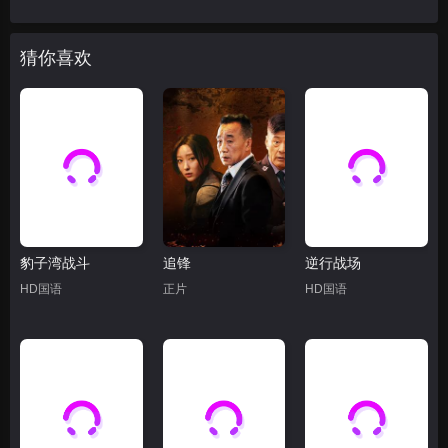
猜你喜欢
豹子湾战斗
追锋
逆行战场
HD国语
正片
HD国语