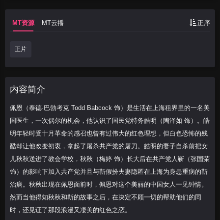
MT资源
MT云播
正序
正片
内容简介
佩恩（泰德·巴勃考克 Todd Babcock 饰）是生活在上海租界里的一名美
国医生，一次偶尔的机会，他认识了国民党特务皓明（陶泽如 饰）。皓
明年轻时受十月革命的感召也曾有过伟大的红色理想，但白色恐怖的残
酷却让他改变初衷，拿起了屠杀共产党的屠刀。皓明的妻子自杀前把女
儿秋秋送进了教会学校，秋秋（梅婷 饰）长大后在共产党人靳（张国荣
饰）的影响下加入共产党并且与靳假扮夫妻隐匿在上海为身患重病的靳
治病。秋秋出现在佩恩面前时，佩恩对这个美丽的中国女人一见钟情。
然而当他得知秋秋和靳的故事之后，在决定不顾一切的帮助他们的同
时，还见证了那段浪漫又凄美的红色之恋。