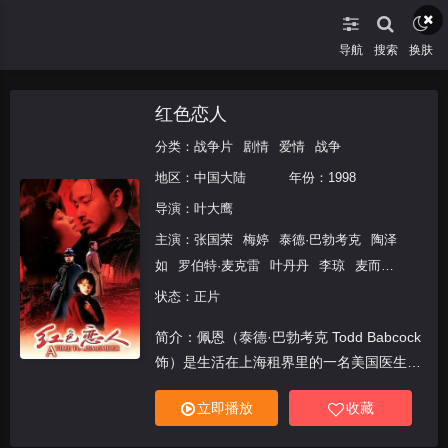
导航
搜索
换肤
红色恋人
分类：
战争片
剧情
爱情
战争
地区：
中国大陆
年份：
1998
导演：
叶大鹰
主演：
张国荣
梅婷
泰德·巴勃考克
陶泽
如
罗伯特·麦克雷
叶丹丹
李琼
麦而
廉
李思哲
倪以临
褚美华
陈宏华
张静
状态：正片
媛
李子枫
丁宇英
尹铸胜
张鸣栋
宋养
简介：佩恩（泰德·巴勃考克 Todd Babcock
华
饰）是生活在上海租界里的一名美国医生，
一次偶尔的机会，他认识了国民党特务皓明
立即播放
收藏
（陶泽如 饰）。皓明年轻时受十月革命的
感召也曾有过伟大的红色理想，但白色恐怖