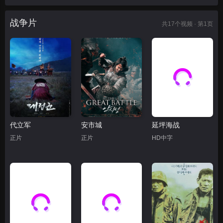
战争片
共
17
个视频 · 第1页
代立军
安市城
延坪海战
正片
正片
HD中字