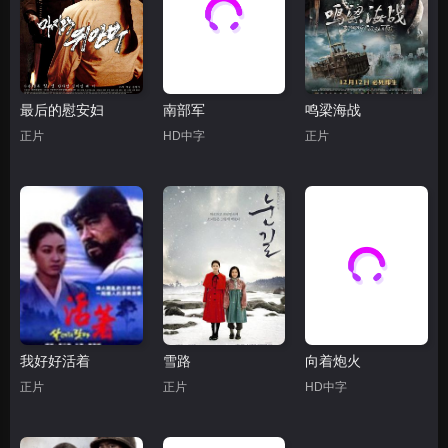
最后的慰安妇
南部军
鸣梁海战
正片
HD中字
正片
我好好活着
雪路
向着炮火
正片
正片
HD中字