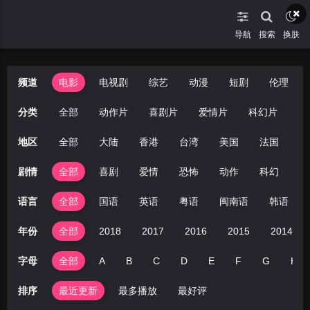
导航
搜索
换肤
频道
电影
电视剧
综艺
动漫
短剧
伦理
分类
全部
动作片
喜剧片
爱情片
科幻片
恐
地区
全部
大陆
香港
台湾
美国
法国
英
剧情
全部
喜剧
爱情
恐怖
动作
科幻
剧
语言
全部
国语
英语
粤语
闽南语
韩语
年份
全部
2018
2017
2016
2015
2014
字母
全部
A
B
C
D
E
F
G
H
排序
最近更新
最多播放
最好评