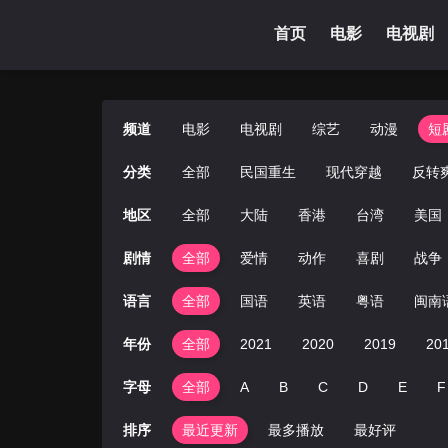
首页
电影
电视剧
频道
电影
电视剧
综艺
动漫
短
分类
全部
民国重生
现代穿越
反转
地区
全部
大陆
香港
台湾
美国
剧情
全部
爱情
动作
喜剧
战争
语言
全部
国语
英语
粤语
闽南
年份
全部
2021
2020
2019
20
字母
全部
A
B
C
D
E
F
排序
最近更新
最多播放
最好评