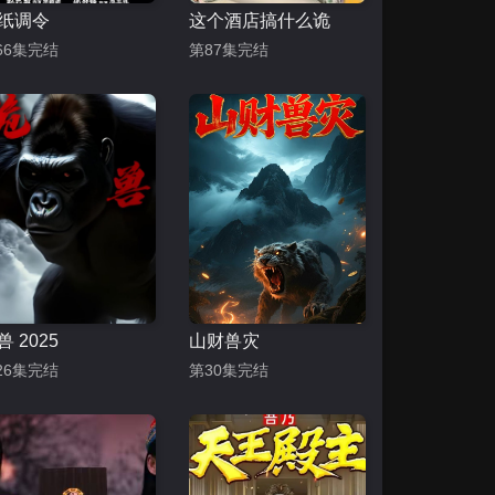
纸调令
这个酒店搞什么诡
66集完结
第87集完结
兽 2025
山财兽灾
26集完结
第30集完结