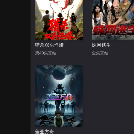
猎杀双头怪蟒
蛛网逃生
第40集完结
全集完结
盖亚方舟