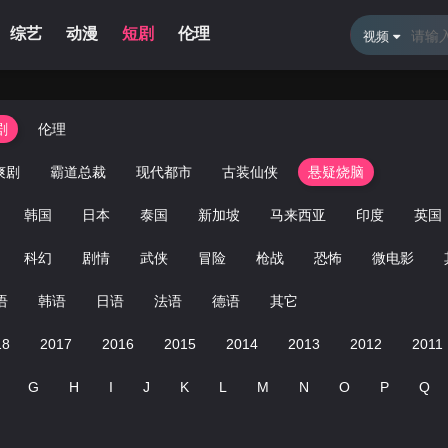
综艺
动漫
短剧
伦理
新闻资讯
体育直播
留言
视频
剧
伦理
爽剧
霸道总裁
现代都市
古装仙侠
悬疑烧脑
韩国
日本
泰国
新加坡
马来西亚
印度
英国
科幻
剧情
武侠
冒险
枪战
恐怖
微电影
语
韩语
日语
法语
德语
其它
18
2017
2016
2015
2014
2013
2012
2011
G
H
I
J
K
L
M
N
O
P
Q