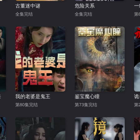
古董迷中谜
危险关系
一
全集完结
全集完结
第
来
我的老婆是鬼王
鉴宝魔心瞳
诡
第80集完结
第73集完结
第