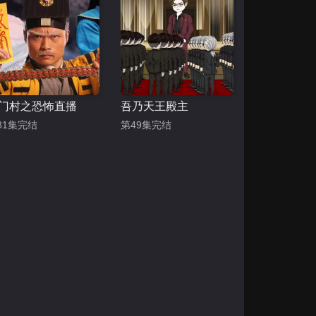
门村之恐怖直播
吾乃天王殿主
81集完结
第49集完结