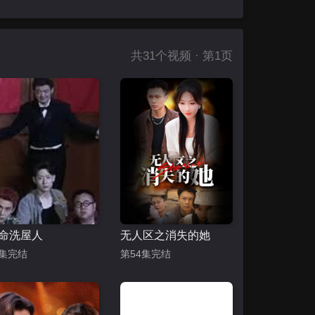
共
31
个视频 · 第1页
命洗屋人
无人区之消失的她
0集完结
第54集完结