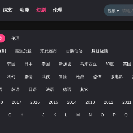
综艺
动漫
短剧
伦理
新闻资讯
体育直播
留言
视频
剧
伦理
爽剧
霸道总裁
现代都市
古装仙侠
悬疑烧脑
韩国
日本
泰国
新加坡
马来西亚
印度
英国
科幻
剧情
武侠
冒险
枪战
恐怖
微电影
语
韩语
日语
法语
德语
其它
18
2017
2016
2015
2014
2013
2012
2011
G
H
I
J
K
L
M
N
O
P
Q