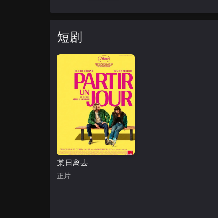
短剧
某日离去
正片