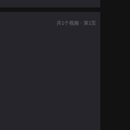
共
1
个视频 · 第1页