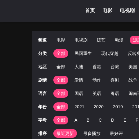
首页
电影
电视剧
频道
电影
电视剧
综艺
动漫
短
分类
全部
民国重生
现代穿越
反转
地区
全部
大陆
香港
台湾
美国
剧情
全部
爱情
动作
喜剧
战争
语言
全部
国语
英语
粤语
闽南
年份
全部
2021
2020
2019
20
字母
全部
A
B
C
D
E
F
排序
最近更新
最多播放
最好评