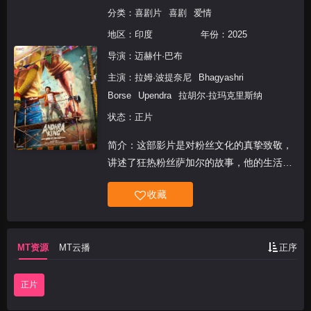
分类：
喜剧片
喜剧
爱情
地区：
印度
年份：
2025
导演：
迈赫什·巴布
主演：
拉姆·波提奈尼
Bhagyashri
Borse
Upendra
拉胡尔·拉玛克里斯纳
状态：正片
简介：这部影片是对粉丝文化的真挚致敬，
讲述了狂热粉丝萨加尔的故事，他的生活、
人际关系和身份都围绕着他对电影偶像“安
收藏
得拉邦之王”苏里亚·库马尔的崇拜而展开。
MT资源
MT云播
正序
正片