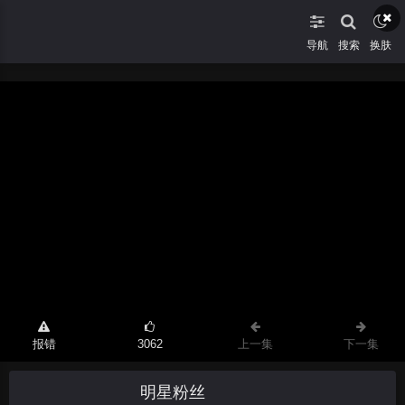
导航
搜索
换肤
报错
3062
上一集
下一集
明星粉丝