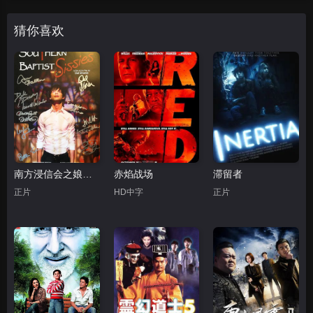
猜你喜欢
南方浸信会之娘娘驾到
赤焰战场
滞留者
正片
HD中字
正片