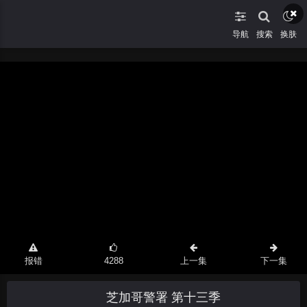
导航
搜索
换肤
报错
4288
上一集
下一集
芝加哥警署 第十三季