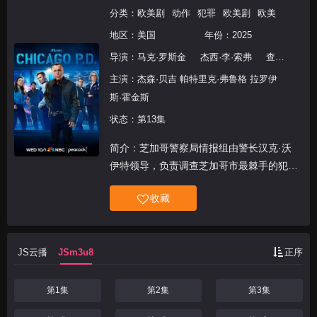
分类：
欧美剧
动作
犯罪
欧美剧
欧美
地区：
美国
年份：
2025
导演：
马克·罗斯金
杰西·李·索弗
查德·萨克斯顿
主演：
杰森·贝吉 帕特里克·弗鲁格 拉罗伊
斯·霍金斯
状态：第13集
简介：芝加哥警察局情报组由警长汉克·沃
伊特领导，负责调查芝加哥市最棘手的犯罪
案件——贩毒、有组织犯罪、重大谋杀案以
收藏
及其他大规模重罪。该小组由沃伊特、特鲁
迪·普拉特、金·伯吉斯、亚当·鲁泽克、凯文
·阿特沃特、
JS云播
JSm3u8
正序
第1集
第2集
第3集